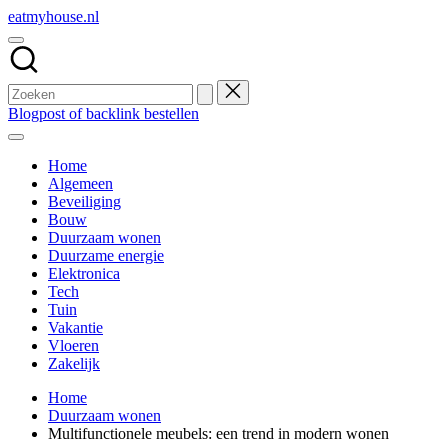
Ga
eatmyhouse.nl
naar
Duurzaam
de
wonen
inhoud
en
bouwen
Blogpost of backlink bestellen
Home
Algemeen
Beveiliging
Bouw
Duurzaam wonen
Duurzame energie
Elektronica
Tech
Tuin
Vakantie
Vloeren
Zakelijk
Home
Duurzaam wonen
Multifunctionele meubels: een trend in modern wonen