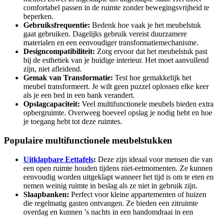
comfortabel passen in de ruimte zonder bewegingsvrijheid te
beperken.
Gebruiksfrequentie:
Bedenk hoe vaak je het meubelstuk
gaat gebruiken. Dagelijks gebruik vereist duurzamere
materialen en een eenvoudiger transformatiemechanisme.
Designcompatibiliteit:
Zorg ervoor dat het meubelstuk past
bij de esthetiek van je huidige interieur. Het moet aanvullend
zijn, niet afleidend.
Gemak van Transformatie:
Test hoe gemakkelijk het
meubel transformeert. Je wilt geen puzzel oplossen elke keer
als je een bed in een bank verandert.
Opslagcapaciteit:
Veel multifunctionele meubels bieden extra
opbergruimte. Overweeg hoeveel opslag je nodig hebt en hoe
je toegang hebt tot deze ruimtes.
Populaire multifunctionele meubelstukken
Uitklapbare Eettafels
:
Deze zijn ideaal voor mensen die van
een open ruimte houden tijdens niet-eetmomenten. Ze kunnen
eenvoudig worden uitgeklapt wanneer het tijd is om te eten en
nemen weinig ruimte in beslag als ze niet in gebruik zijn.
Slaapbanken:
Perfect voor kleine appartementen of huizen
die regelmatig gasten ontvangen. Ze bieden een zitruimte
overdag en kunnen ’s nachts in een handomdraai in een