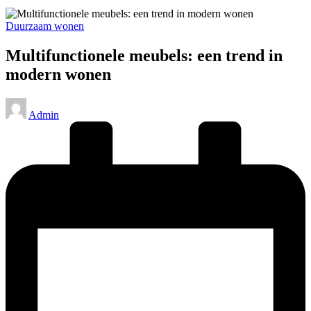
Geplaatst
Duurzaam wonen
in
Multifunctionele meubels: een trend in
modern wonen
Geplaatst
Admin
door